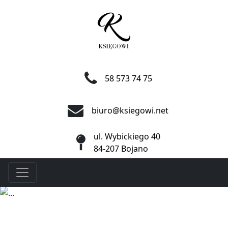
58 573 74 75
biuro@ksiegowi.net
ul. Wybickiego 40
84-207 Bojano
Toggle
navigation